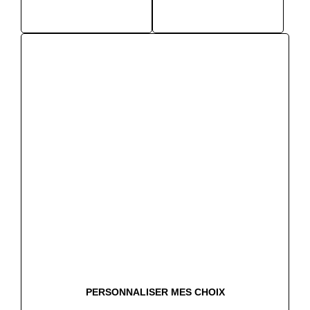
La location sest très bien passé
Découvrir tous les avis
Nos partenaires
PERSONNALISER MES CHOIX