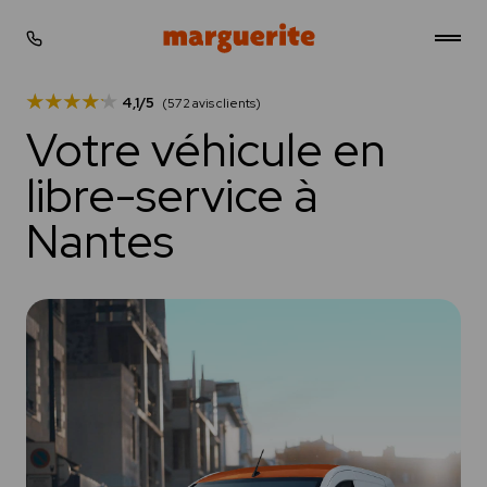
Gérer les cookies
4,1/5
(572 avis clients)
Votre véhicule en
Stations
libre-service à
Tarifs
Nantes
Simulateur
Actualités
Professionnels
FAQ
Contact