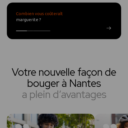
Combien vous coûte
Combien vous coûteraît
votre voiture ?
marguerite ?
Votre nouvelle façon de
bouger à Nantes
a plein d’avantages