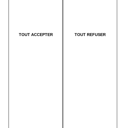
christine
C
05/08/2026
Très pratique
TOUT ACCEPTER
TOUT REFUSER
Katell
K
04/08/2026
Le service est top. Seul bémol, les arceaux sont souvent cassés.
Et une petite suggestion /souhait, mettre plus de voitures en
boîtes automatiques.
Sandra
S
30/07/2026