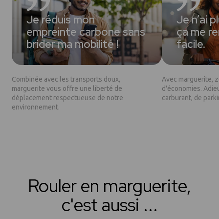
Je réduis mon
Je n’ai p
empreinte carbone sans
ça me ren
brider ma mobilité !
facile.
Combinée avec les transports doux,
Avec marguerite, z
marguerite vous offre une liberté de
d'économies. Adieu 
déplacement respectueuse de notre
carburant, de park
environnement.
Rouler en marguerite,
c'est aussi ...