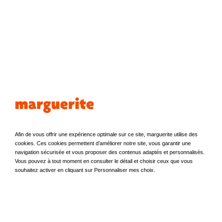
marguerite,
c’est aussi pour les
professionnels
Afin de vous offrir une expérience optimale sur ce site, marguerite utilise des
Une voiture en libre-service 24/24 au pied de votre bureau !
cookies. Ces cookies permettent d’améliorer notre site, vous garantir une
Réduisez vos coûts, gérez vos déplacements simplement
navigation sécurisée et vous proposer des contenus adaptés et personnalisés.
et maîtrisez votre budget parfaitement…
Vous pouvez à tout moment en consulter le détail et choisir ceux que vous
souhaitez activer en cliquant sur Personnaliser mes choix.
Découvrez nos offre pro