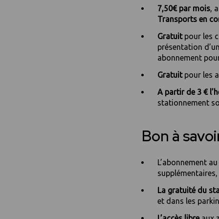
7,50€ par mois
, 
Transports en co
Gratuit
pour les 
présentation d’un
abonnement pour
Gratuit
pour les
A partir de 3 € l’
stationnement son
Bon à savoi
L’abonnement au 
supplémentaires, 
La gratuité du s
et dans les parki
L’accès libre
aux z