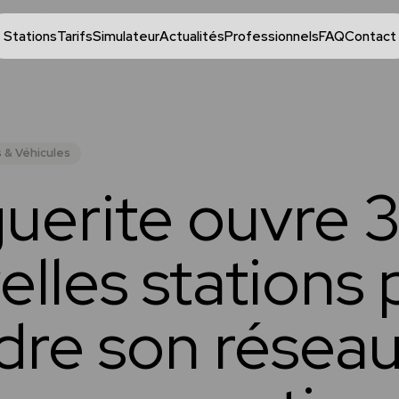
Stations
Tarifs
Simulateur
Actualités
Professionnels
FAQ
Contact
 & Véhicules
uerite ouvre 
elles stations 
dre son réseau