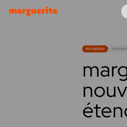
Gérer les cookies
Actualités
Stations
marg
nouv
éten