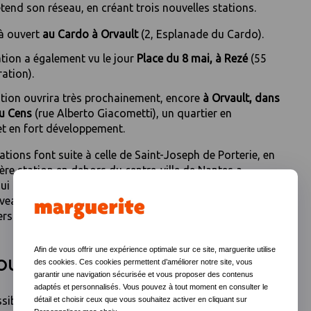
tend son réseau, en créant trois nouvelles stations.
jà ouvert
au Cardo à Orvault
(2, Esplanade du Cardo).
tion a également vu le jour
Place du 8 mai, à Rezé
(55
ration).
ation ouvrira très prochainement, encore
à Orvault, dans
du Cens
(rue Alberto Giacometti), un quartier en
 en fort développement.
tions font suite à celle de Saint-Joseph de Porterie, en
ère station en dehors du centre-ville de Nantes a
i a incité les voitures noires à la casquette orange à se
eaux quartiers pour offrir toujours plus de proximité
iers comme professionnels.
Afin de vous offrir une expérience optimale sur ce site, marguerite utilise
ous ?
des cookies. Ces cookies permettent d’améliorer notre site, vous
garantir une navigation sécurisée et vous proposer des contenus
adaptés et personnalisés. Vous pouvez à tout moment en consulter le
sibilité de voter pour les futures implantations
détail et choisir ceux que vous souhaitez activer en cliquant sur