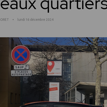
eaux quartier
s SORET
•
lundi 16 décembre 2024