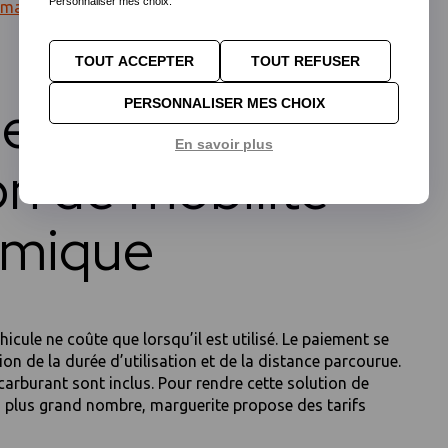
Personnaliser mes choix.
 imarguerite
.
TOUT ACCEPTER
TOUT REFUSER
rite, une
PERSONNALISER MES CHOIX
En savoir plus
on de mobilité
mique
hicule ne coûte que lorsqu’il est utilisé. Le paiement se
tion de la durée d’utilisation et de la distance parcourue.
carburant sont inclus. Pour rendre cette solution de
u plus grand nombre, marguerite propose des tarifs