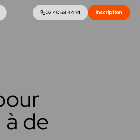
02 40 58 44 14
Inscription
3
pour
 à de