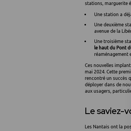
stations, marguerite é
Une station a dé
Une deuxième sta
avenue de la Libé
Une troisième st
le haut du Pont 
réaménagement et
Ces nouvelles implanta
mai 2024. Cette premi
rencontré un succès qu
déployer dans de nouv
aux usagers, particul
Le saviez-v
Les Nantais ont la pos