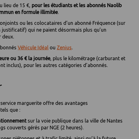
au lieu de 15 €,
pour les étudiants et les abonnés Naolib
mmun en formule illimitée
.
conjoints ou les colocataires d’un abonné Fréquence (sur
 justificatif) qui ne paient désormais plus qu’un
 deux.
 abonnés
Véhicule Idéal
ou
Zenius
.
heure ou 36 € la journée
, plus le kilométrage (carburant et
t inclus), pour les autres catégories d’abonnés.
r
service marguerite offre des avantages
tels que :
tationnement
sur la voie publique dans la ville de Nantes
ngs couverts gérés par NGE (2 heures).
ones piétonnes et à trafic limité, ainsi qu’à la future