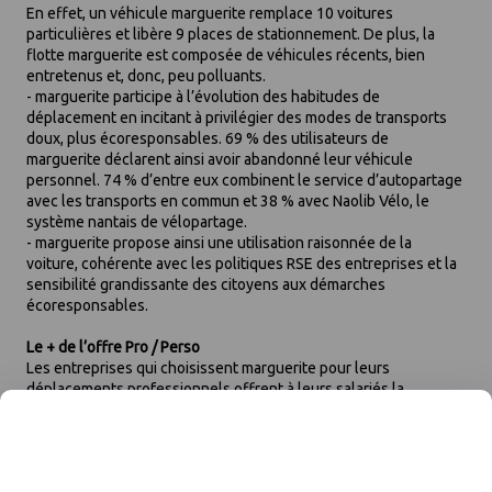
En effet, un véhicule marguerite remplace 10 voitures
particulières et libère 9 places de stationnement. De plus, la
flotte marguerite est composée de véhicules récents, bien
entretenus et, donc, peu polluants.
- marguerite participe à l’évolution des habitudes de
déplacement en incitant à privilégier des modes de transports
doux, plus écoresponsables. 69 % des utilisateurs de
marguerite déclarent ainsi avoir abandonné leur véhicule
personnel. 74 % d’entre eux combinent le service d’autopartage
avec les transports en commun et 38 % avec Naolib Vélo, le
système nantais de vélopartage.
- marguerite propose ainsi une utilisation raisonnée de la
voiture, cohérente avec les politiques RSE des entreprises et la
sensibilité grandissante des citoyens aux démarches
écoresponsables.
Le + de l’offre Pro / Perso
Les entreprises qui choisissent marguerite pour leurs
déplacements professionnels offrent à leurs salariés la
possibilité d’utiliser marguerite à titre personnel aux tarifs pro
sans payer le forfait de 15 €. Une incitation à moins utiliser, voire
même à renoncer à voiture personnelle.