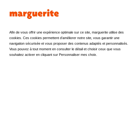
»
Voir la vidéo
Devenez autopartageurs avec marguerite, une solution
bénéfique pour votre activité et la planète !
Afin de vous offrir une expérience optimale sur ce site, marguerite utilise des
cookies. Ces cookies permettent d’améliorer notre site, vous garantir une
navigation sécurisée et vous proposer des contenus adaptés et personnalisés.
Article rédigé par
Vous pouvez à tout moment en consulter le détail et choisir ceux que vous
souhaitez activer en cliquant sur Personnaliser mes choix.
Alexis SORET
Contacter Alexis SORET