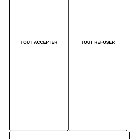
économique et écologique pour les
occupants des résidences concernées !
Lire l'article
Lire l'article
TOUT ACCEPTER
TOUT REFUSER
Nos partenaires